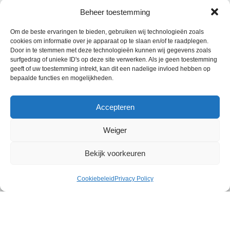
norm
koestal. Met uitzicht op het
weer
ooievaarsnest vanuit het raam.
Beheer toestemming
Fantastisch om te horen en zien!
Genoten van een heerlijk
Om de beste ervaringen te bieden, gebruiken wij technologieën zoals
cookies om informatie over je apparaat op te slaan en/of te raadplegen.
(paas)ontbijt.. Kortom, een dikke
Door in te stemmen met deze technologieën kunnen wij gegevens zoals
aanrader!
surfgedrag of unieke ID's op deze site verwerken. Als je geen toestemming
geeft of uw toestemming intrekt, kan dit een nadelige invloed hebben op
bepaalde functies en mogelijkheden.
Accepteren
Dorien
april 2023
Weiger
Bekijk voorkeuren
Cookiebeleid
Privacy Policy