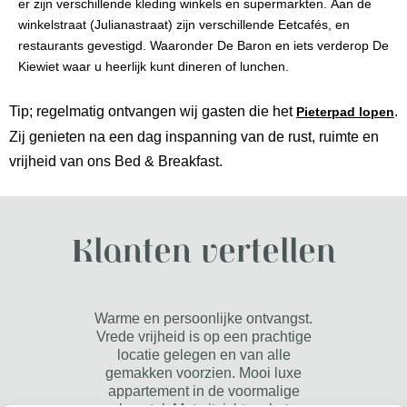
er zijn verschillende kleding winkels en supermarkten. Aan de
winkelstraat (Julianastraat) zijn verschillende Eetcafés, en
restaurants gevestigd. Waaronder De Baron en iets verderop De
Kiewiet waar u heerlijk kunt dineren of lunchen.
Tip; regelmatig ontvangen wij gasten die het
.
Pieterpad lopen
Zij genieten na een dag inspanning van de rust, ruimte en
vrijheid van ons Bed & Breakfast.
Klanten vertellen
te
Warme en persoonlijke ontvangst.
Harte
noten
Vrede vrijheid is op een prachtige
gastv
ver
locatie gelegen en van alle
over d
vrij
gemakken voorzien. Mooi luxe
Soebh
an de
appartement in de voormalige